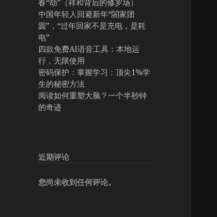
春“劫”（祥和背后的修罗场）
中国年轻人回避新年“閤家团
圆”，“过年回家不是充电，是耗
电”
四款免费AI语音工具：本地运
行，无限使用
密码保护：掌握学习：顶尖1%学
生的秘密方法
阅读如何重塑大脑？一个半秒钟
的奇迹
近期评论
您尚未收到任何评论。