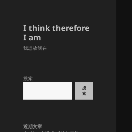
I think therefore
I am
我思故我在
搜索
搜
索
近期文章