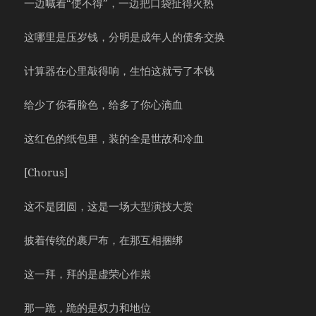
一边喊着“使不得”，一边把口袋扯得火热
这哪里是压岁钱，分明是成年人的债务交换
计算器在心里敲得响，生怕这就亏了本钱
给少了你看脸色，给多了你心滴血
这红色的纸包里，装的全是世故和冷血
[Chorus]
这不是团圆，这是一场大型演技大赏
披着传统的裹尸布，在那互相捆绑
这一拜，拜的是虚荣心作祟
那一跪，跪的是权力和地位