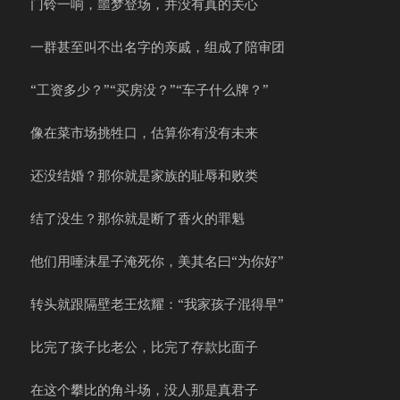
门铃一响，噩梦登场，并没有真的关心
一群甚至叫不出名字的亲戚，组成了陪审团
“工资多少？”“买房没？”“车子什么牌？”
像在菜市场挑牲口，估算你有没有未来
还没结婚？那你就是家族的耻辱和败类
结了没生？那你就是断了香火的罪魁
他们用唾沫星子淹死你，美其名曰“为你好”
转头就跟隔壁老王炫耀：“我家孩子混得早”
比完了孩子比老公，比完了存款比面子
在这个攀比的角斗场，没人那是真君子