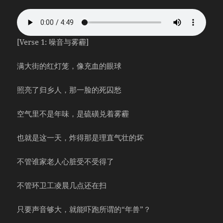
[Verse 1: 噪音与雾霾]
满大街的红灯笼，像充血的眼球
照亮了归乡人，那一脸的死囚愁
空气里不是年味，是硫磺兑着雾霾
也就是这一天，炸得那是理直气壮的坏
不管谁家老人心脏受不受得了
不管环卫工凌晨几点还在扫
只要声音够大，就能吓跑所谓的“年兽”？