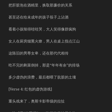
把肝脏泡在酒精里，换取那廉价的关系
甚至还在给未成年的孩子筷子上沾酒
看着小孩辣得哇哇哭，大人笑得像群疯狗
女人在厨房烟熏火燎，男人在桌上指点江山
这陈旧的男尊女卑，还在那代代相传
吃不完的剩菜倒掉，那是“年年有余”的排场
多少虚伪的浪费，最后都喂了肮脏的土壤
[Verse 4: 红包的虚伪游戏]
重头戏来了，奥斯卡影帝级的拉扯