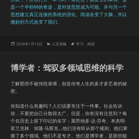
是一个半秒钟的奇迹，是对使思想成为可能、并与另一个
思想建立真正连接的系统的强化。阅读改变了大脑，并以
微妙的方式改变了我们。
发
分
标
2026年1月12日
人生策略
学习
、
阅读
布
类
签
于
博学者：驾驭多领域思维的科学
了解那些不被传统束缚，创造传奇人生的多才多艺者的秘
密。
你知道什么有趣吗？人们说要专注于一件事。社会告诉
你，不要把自己分散得太广。但是，你有没有注意到？每
个在历史上留下印记的名字：莱昂纳多·达·芬奇、本杰明·
富兰克林、埃隆·马斯克…他们没有听从那个规则。他们掌
握了多个领域。他们不是专才。他们是博学者，是那些能