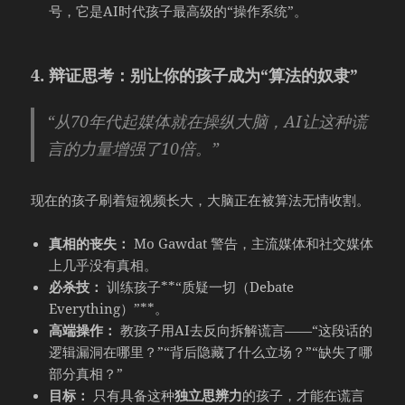
号，它是AI时代孩子最高级的“操作系统”。
4. 辩证思考：别让你的孩子成为“算法的奴隶”
“从70年代起媒体就在操纵大脑，AI让这种谎
言的力量增强了10倍。”
现在的孩子刷着短视频长大，大脑正在被算法无情收割。
真相的丧失：
Mo Gawdat 警告，主流媒体和社交媒体
上几乎没有真相。
必杀技：
训练孩子**“质疑一切（Debate
Everything）”**。
高端操作：
教孩子用AI去反向拆解谎言——“这段话的
逻辑漏洞在哪里？”“背后隐藏了什么立场？”“缺失了哪
部分真相？”
目标：
只有具备这种
独立思辨力
的孩子，才能在谎言