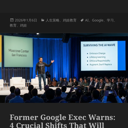
发
分
标
2026年1月6日
人生策略
、
鸡娃教育
AI
、
Google
、
学习
、
布
类
签
教育
、
鸡娃
于
Former Google Exec Warns:
4 Crucial Shifts That Will