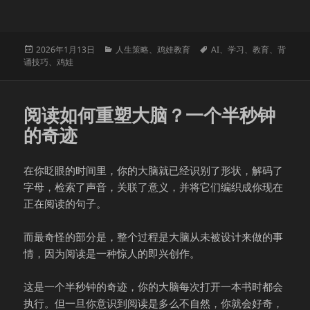
发
分
标
2026年1月13日
人生策略
、
鸡娃教育
AI
、
学习
、
教育
、
背
布
类
签
诵技巧
、
鸡娃
于
阅读如何重塑大脑？一个半秒钟
的奇迹
在你眨眼的时间里，你的大脑就已经识别了形状，解码了
字母，检索了声音，关联了意义，并将它们编织成你现在
正在阅读的句子。
而最奇怪的部分是，整个过程是大脑从未被设计来做的事
情，因为阅读是一种惊人的即兴创作。
这是一个半秒钟的奇迹，你的大脑每次打开一本书时都会
执行。但一旦你意识到阅读是多么不自然，你就会好奇，