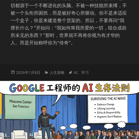
切都源于一个不断进化的头脑。不被一种技能所束缚，不
被一个头衔所困扰，而是被好奇心所驱动。你不是来适应
一个盒子，你是来建造整个货架的。所以，不要再问“我
擅长什么？”开始问：“我如何将我所爱的一切，组合成前
所未见的东西？”那时，世界就不再将你视为有才华的
人。而是开始称呼你为“传奇”。
发
分
标
2026年1月8日
人生策略
AI
、
学习
布
类
签
于