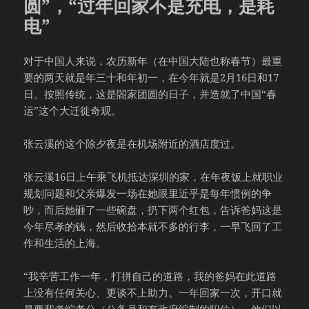
圆”，“过年回家不是充电，是耗
电”
对于中国人来说，农历新年（在中国大陆也称春节）最重
要的两天就是年三十和年初一，在今年就是2月16日和17
日。按照传统，这是閤家团圆的日子，并造就了中国“春
运”这个大迁徙奇观。
张云溪的这个除夕夜是在机场附近的酒店度过。
张云溪16日上午乘飞机抵达深圳的家，在年夜饭上就职业
规划问题和父亲爆发一场在她眼里近乎是每年惯例的争
吵，而后她砸了一些碗盘，扔下两个红包，告诉爸妈这是
今年尽孝的钱，然后收拾本就不多的行李，一早飞回了工
作和生活的上海。
“我辛苦工作一年，打拼自己的道路，我的爸妈在此道路
上没有任何关心、更谈不上助力。一年回家一次，开口就
是要我考编考公（公务员和有政府编制的职位），他们以