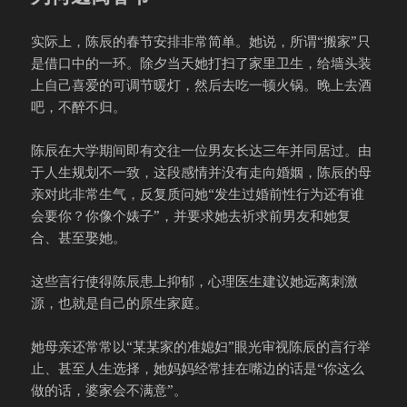
实际上，陈辰的春节安排非常简单。她说，所谓“搬家”只
是借口中的一环。除夕当天她打扫了家里卫生，给墙头装
上自己喜爱的可调节暖灯，然后去吃一顿火锅。晚上去酒
吧，不醉不归。
陈辰在大学期间即有交往一位男友长达三年并同居过。由
于人生规划不一致，这段感情并没有走向婚姻，陈辰的母
亲对此非常生气，反复质问她“发生过婚前性行为还有谁
会要你？你像个婊子”，并要求她去祈求前男友和她复
合、甚至娶她。
这些言行使得陈辰患上抑郁，心理医生建议她远离刺激
源，也就是自己的原生家庭。
她母亲还常常以“某某家的准媳妇”眼光审视陈辰的言行举
止、甚至人生选择，她妈妈经常挂在嘴边的话是“你这么
做的话，婆家会不满意”。