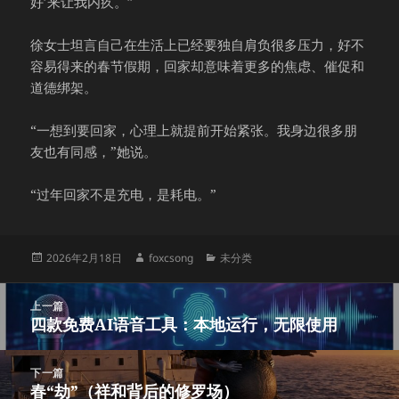
好’来让我内疚。”
徐女士坦言自己在生活上已经要独自肩负很多压力，好不
容易得来的春节假期，回家却意味着更多的焦虑、催促和
道德绑架。
“一想到要回家，心理上就提前开始紧张。我身边很多朋
友也有同感，”她说。
“过年回家不是充电，是耗电。”
发
作
分
2026年2月18日
foxcsong
未分类
布
者
类
于
文
上一篇
章
四款免费AI语音工具：本地运行，无限使用
上
导
篇
航
文
下一篇
章：
春“劫”（祥和背后的修罗场）
下