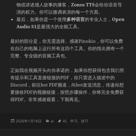
物或讲述感人故事的播客，
Zonos TTS
会给你语音导
演的权力。你可以微调表演的每一个方面。
最后，如果你是一个使用
多种语言
的专业人士，
Open
Audio S1
是最强大的全能工具。
最好的部分是，你无需选择。感谢Pinokio，你可以免费
在自己的电脑上运行所有这四个工具。你的指尖拥有一个
完整、专业级的音频工具包。
正如我在视频开头向你承诺的，如果你想获得包含我们所
有提示和工具直接链接的PDF，你只需进入描述中的
Discord，前往bot PDF频道，向bot发送消息，传递你想
要接收PDF的视频链接，按照步骤操作，你将完全免费获
得PDF。非常感谢观看，下期再见。
发
分
标
2026年1月18日
ai
AI
、
学习
、
技巧
布
类
签
于