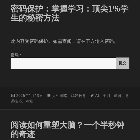
密码保护：掌握学习：顶尖1%学
生的秘密方法
此内容受密码保护。如需查阅，请在下方输入密码。
密码：
发
分
标
2026年1月13日
人生策略
、
鸡娃教育
AI
、
学习
、
教育
、
背
布
类
签
诵技巧
、
鸡娃
于
阅读如何重塑大脑？一个半秒钟
的奇迹