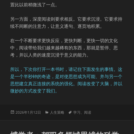
置比以前稍微浅了一点。
另一方面，深度阅读则要求相反。它要求沉浸。它要求持
续不间断的注意力，让意义逐句、逐页地积累。
在一个不断要求更快反应，更快判断，更快一切的文化
中，阅读带给我们越来越稀有的东西，那就是暂停、思
考，并以人类的速度沉浸于意义的能力。
所以，下次你打开一本书时，请记住下面发生的事情。这
是一个半秒钟的奇迹，是对使思想成为可能、并与另一个
思想建立真正连接的系统的强化。阅读改变了大脑，并以
微妙的方式改变了我们。
发
分
标
2026年1月12日
人生策略
学习
、
阅读
布
类
签
于