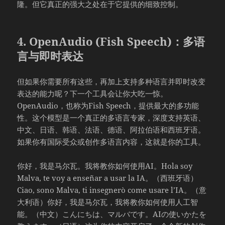
隆。但它真正的强大之处在于它提供的细致控制。
4. OpenAudio (Fish Speech)：多语
言与即时表达
但如果你需要所有这些，再加上支持多种语言并即时改变
表达的能力呢？下一个工具会让你大吃一惊。
OpenAudio，也称为Fish Speech，提供最大的多功能
性。这个模型是一个真正的多语言专家，深度支持英语、
中文、日语、韩语、法语、德语、阿拉伯语和西班牙语。
如果你有国际受众或创作多语言内容，这就是你的工具。
你好，我是马尔瓦。我将教你如何使用AI。Hola soy
Malva, te voy a enseñar a usar la IA。（西班牙语）
Ciao, sono Malva, ti insegnerò come usare l’IA。（意
大利语）你好，我是马尔瓦，我将教你如何使用人工智
能。（中文）こんにちは、マルバです。AIの使いかたを