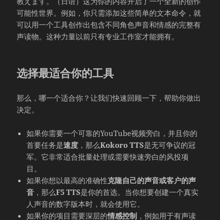
教えます。（日语）这为你的内容开启了一个全新的创作
可能性世界。例如，你只需添加这些简单的文本命令，就
可以用一个工具创作出包含不同角色声音和情感的完整有
声读物。这种力量以前只有专业工作室才能拥有。
选择最适合你的工具
那么，哪一个适合你？让我们快速回顾一下，帮助你做出
决定。
如果你需要一个可靠的YouTube视频旁白，并且你的
首要任务是
速度
，那么
Kokoro TTS
是无可争议的冠
军。它非常适合批量处理或需要快速旁白的风投项
目。
如果你想以最高的准确性
克隆自己的声音或客户的声
音
，那么
F5 TTS
是你的首选。当你想要创建一个真实
人声音的数字版本时，就会使用它。
如果你的项目需要深层的
情感控制
，例如用于有声读