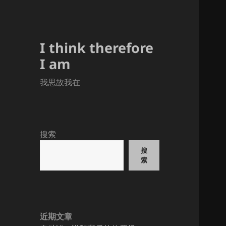
I think therefore
I am
我思故我在
搜索
搜
索
近期文章