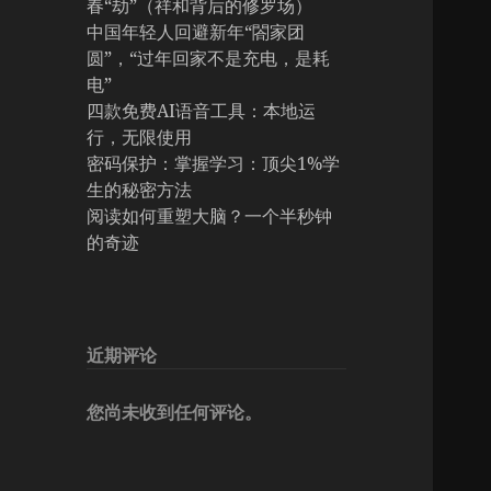
春“劫”（祥和背后的修罗场）
中国年轻人回避新年“閤家团
圆”，“过年回家不是充电，是耗
电”
四款免费AI语音工具：本地运
行，无限使用
密码保护：掌握学习：顶尖1%学
生的秘密方法
阅读如何重塑大脑？一个半秒钟
的奇迹
近期评论
您尚未收到任何评论。