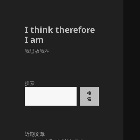
I think therefore
I am
我思故我在
搜索
搜
索
近期文章