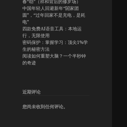
春“劫”（祥和背后的修罗场）
中国年轻人回避新年“閤家团
圆”，“过年回家不是充电，是耗
电”
四款免费AI语音工具：本地运
行，无限使用
密码保护：掌握学习：顶尖1%学
生的秘密方法
阅读如何重塑大脑？一个半秒钟
的奇迹
近期评论
您尚未收到任何评论。